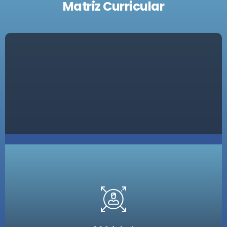
Matriz Curricular
Estágio - 100H
de material - 140H
Instrumentação cirúrgica e tipos
por potencial de infecção - 40H
Tipos de cirurgia e classificação